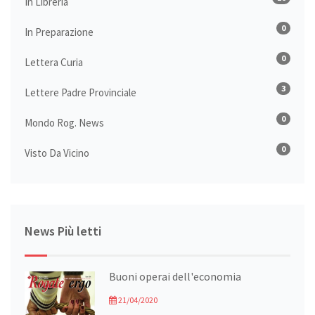
In Libreria
0
In Preparazione
0
Lettera Curia
3
Lettere Padre Provinciale
0
Mondo Rog. News
0
Visto Da Vicino
News Più letti
Buoni operai dell'economia
21/04/2020