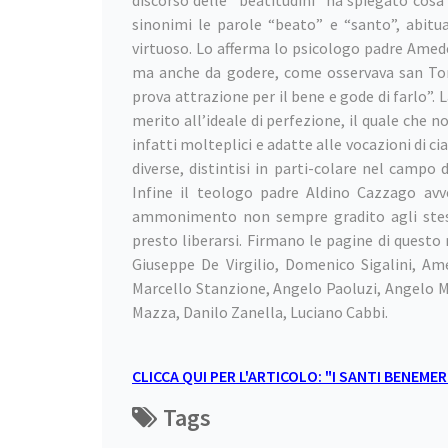
discorso delle “beatitudini” ha spiegato cosa s
sinonimi le parole “beato” e “santo”, abitu
virtuoso. Lo afferma lo psicologo padre Amede
ma anche da godere, come osservava san Tom
prova attrazione per il bene e gode di farlo”. L
merito all’ideale di perfezione, il quale che no
infatti molteplici e adatte alle vocazioni di c
diverse, distintisi in parti-colare nel campo 
Infine il teologo padre Aldino Cazzago avv
ammonimento non sempre gradito agli stessi 
presto liberarsi. Firmano le pagine di questo
Giuseppe De Virgilio, Domenico Sigalini, Am
Marcello Stanzione, Angelo Paoluzi, Angelo M
Mazza, Danilo Zanella, Luciano Cabbi.
CLICCA QUI PER L'ARTICOLO: "I SANTI BENEMER
Tags