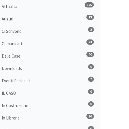
125
Attualità
13
Auguri
2
Ci Scrivono
23
Comunicati
40
Dalle Case
0
Downloads
7
Eventi Ecclesiali
0
IL CASO
0
In Costruzione
26
In Libreria
0