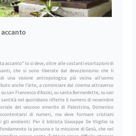
a accanto
ta accanto” lo si deve, oltre alle costanti esortazioni di
santi, che si sono liberate dal devozionismo che li
di una visione antropologica più vicina all’uomo
buto anche l’arte, a cominciare dal cinema attraverso
 su san Francesco d’Assisi, su santa Bernardette, su san
santità nel quotidiano riflette il numero di novembre
itoriale del vescovo emerito di Palestrina, Domenico
accontentarsi di numeri, ma deve formare cristiani
i gli ambienti. Per il biblista Giuseppe De Virgilio la
r fondamento la persona e la missione di Gesù, che nel