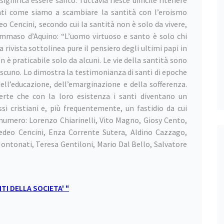
ignifica essere santo. Tuttavia riesce difficile ritenere
ati come siamo a scambiare la santità con l’eroismo
o Cencini, secondo cui la santità non è solo da vivere,
maso d’Aquino: “L’uomo virtuoso e santo è solo chi
a rivista sottolinea pure il pensiero degli ultimi papi in
n è praticabile solo da alcuni. Le vie della santità sono
iascuno. Lo dimostra la testimonianza di santi di epoche
dell’educazione, dell’emarginazione e della sofferenza.
erte che con la loro esistenza i santi diventano un
cristiani e, più frequentemente, un fastidio da cui
 numero: Lorenzo Chiarinelli, Vito Magno, Giosy Cento,
edeo Cencini, Enza Corrente Sutera, Aldino Cazzago,
ontonati, Teresa Gentiloni, Mario Dal Bello, Salvatore
ITI DELLA SOCIETA' "