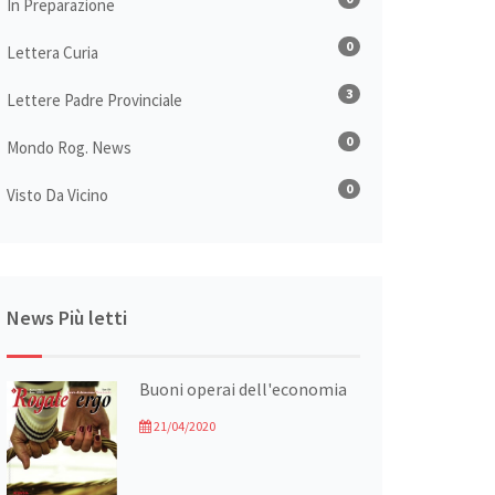
In Preparazione
0
Lettera Curia
3
Lettere Padre Provinciale
0
Mondo Rog. News
0
Visto Da Vicino
News Più letti
Buoni operai dell'economia
21/04/2020