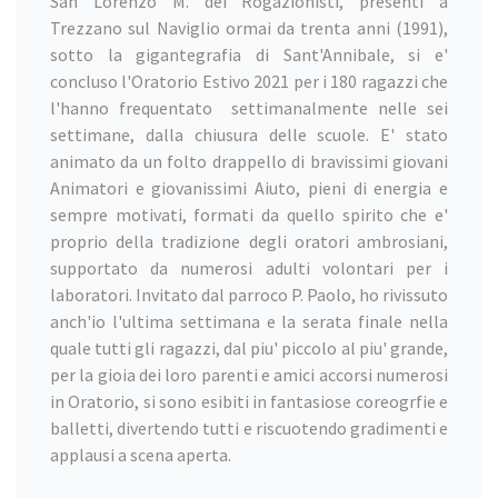
San Lorenzo M. dei Rogazionisti, presenti a
Trezzano sul Naviglio ormai da trenta anni (1991),
sotto la gigantegrafia di Sant'Annibale, si e'
concluso l'Oratorio Estivo 2021 per i 180 ragazzi che
l'hanno frequentato settimanalmente nelle sei
settimane, dalla chiusura delle scuole. E' stato
animato da un folto drappello di bravissimi giovani
Animatori e giovanissimi Aiuto, pieni di energia e
sempre motivati, formati da quello spirito che e'
proprio della tradizione degli oratori ambrosiani,
supportato da numerosi adulti volontari per i
laboratori. Invitato dal parroco P. Paolo, ho rivissuto
anch'io l'ultima settimana e la serata finale nella
quale tutti gli ragazzi, dal piu' piccolo al piu' grande,
per la gioia dei loro parenti e amici accorsi numerosi
in Oratorio, si sono esibiti in fantasiose coreogrfie e
balletti, divertendo tutti e riscuotendo gradimenti e
applausi a scena aperta.